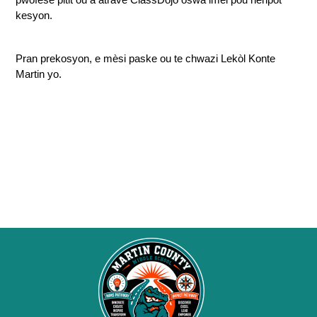
pwofesè pitit ou a atravè ClassDojo oswa imèl pou nenpòt 
kesyon.
Pran prekosyon, e mèsi paske ou te chwazi Lekòl Konte 
Martin yo.