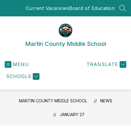
Skip
Current Vacancies
Board of Education
to
SEA
content
Martin County Middle School
MENU
TRANSLATE
SCHOOLS
MARTIN COUNTY MIDDLE SCHOOL
NEWS
JANUARY 27