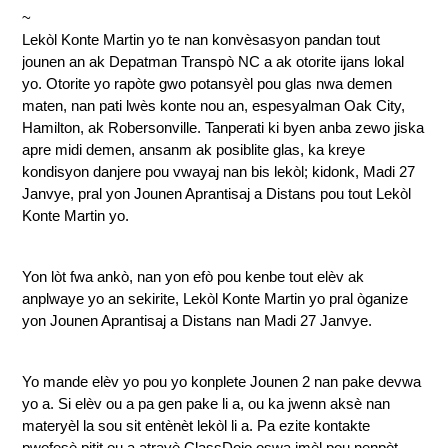
~
Lekòl Konte Martin yo te nan konvèsasyon pandan tout 
jounen an ak Depatman Transpò NC a ak otorite ijans lokal 
yo. Otorite yo rapòte gwo potansyèl pou glas nwa demen 
maten, nan pati lwès konte nou an, espesyalman Oak City, 
Hamilton, ak Robersonville. Tanperati ki byen anba zewo jiska 
apre midi demen, ansanm ak posiblite glas, ka kreye 
kondisyon danjere pou vwayaj nan bis lekòl; kidonk, Madi 27 
Janvye, pral yon Jounen Aprantisaj a Distans pou tout Lekòl 
Konte Martin yo.
Yon lòt fwa ankò, nan yon efò pou kenbe tout elèv ak 
anplwaye yo an sekirite, Lekòl Konte Martin yo pral òganize 
yon Jounen Aprantisaj a Distans nan Madi 27 Janvye.
Yo mande elèv yo pou yo konplete Jounen 2 nan pake devwa 
yo a. Si elèv ou a pa gen pake li a, ou ka jwenn aksè nan 
materyèl la sou sit entènèt lekòl li a. Pa ezite kontakte 